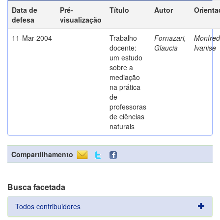
Data de
Pré-
Título
Autor
Orienta
defesa
visualização
11-Mar-2004
Trabalho
Fornazari,
Monfredi
docente:
Glaucia
Ivanise
um estudo
sobre a
mediação
na prática
de
professoras
de ciências
naturais
Compartilhamento
Busca facetada
Todos contribuidores