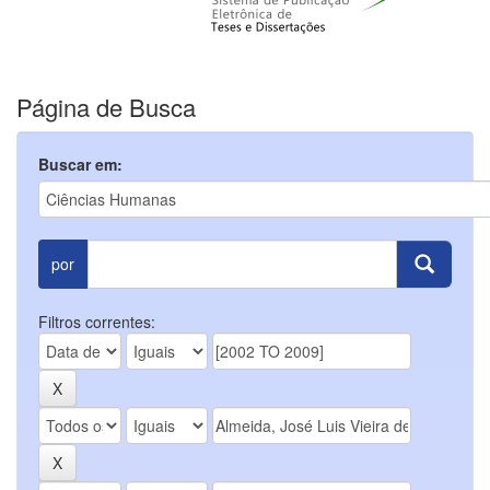
Página de Busca
Buscar em:
por
Filtros correntes: