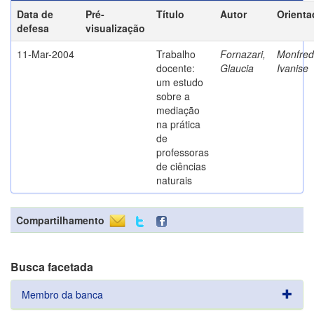
Data de
Pré-
Título
Autor
Orienta
defesa
visualização
11-Mar-2004
Trabalho
Fornazari,
Monfredi
docente:
Glaucia
Ivanise
um estudo
sobre a
mediação
na prática
de
professoras
de ciências
naturais
Compartilhamento
Busca facetada
Membro da banca