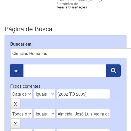
Página de Busca
Buscar em:
por
Filtros correntes: