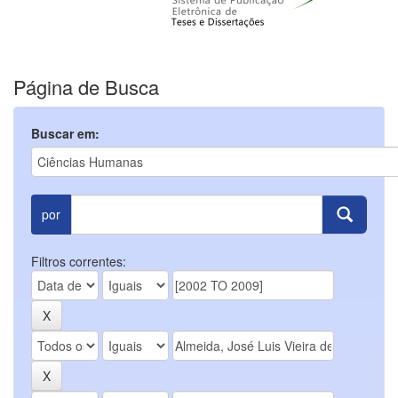
Página de Busca
Buscar em:
por
Filtros correntes: