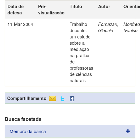
Data de
Pré-
Título
Autor
Orienta
defesa
visualização
11-Mar-2004
Trabalho
Fornazari,
Monfredi
docente:
Glaucia
Ivanise
um estudo
sobre a
mediação
na prática
de
professoras
de ciências
naturais
Compartilhamento
Busca facetada
Membro da banca