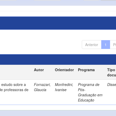
Anterior
1
P
Autor
Orientador
Programa
Tipo
doc
 estudo sobre a
Fornazari,
Monfredini,
Programa de
Diss
de professoras de
Glaucia
Ivanise
Pós-
Graduação em
Educação