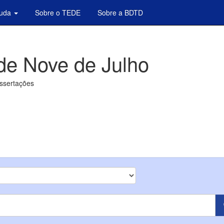
juda
Sobre o TEDE
Sobre a BDTD
de Nove de Julho
issertações