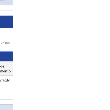
róximo
 de
umento
ertação