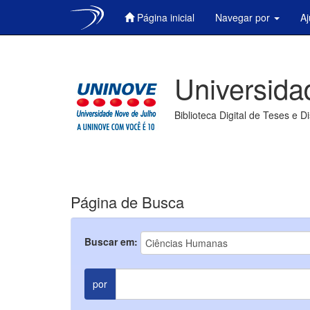
Página inicial
Navegar por
A
Skip
navigation
Universida
Biblioteca Digital de Teses e D
Página de Busca
Buscar em:
por