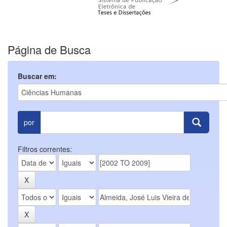
Página de Busca
Buscar em:
por
Filtros correntes: