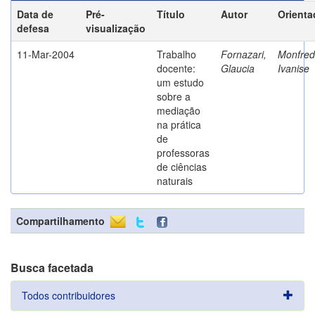
Data de
Pré-
Título
Autor
Orienta
defesa
visualização
11-Mar-2004
Trabalho
Fornazari,
Monfredi
docente:
Glaucia
Ivanise
um estudo
sobre a
mediação
na prática
de
professoras
de ciências
naturais
Compartilhamento
Busca facetada
Todos contribuidores