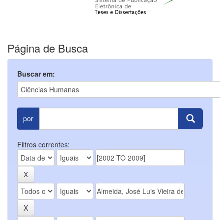
Página de Busca
Buscar em:
por
Filtros correntes: