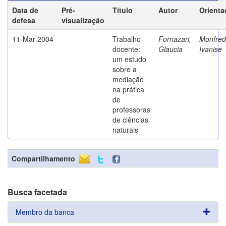
Data de
Pré-
Título
Autor
Orienta
defesa
visualização
11-Mar-2004
Trabalho
Fornazari,
Monfredi
docente:
Glaucia
Ivanise
um estudo
sobre a
mediação
na prática
de
professoras
de ciências
naturais
Compartilhamento
Busca facetada
Membro da banca