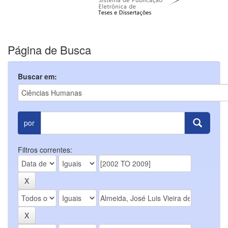
Página de Busca
Buscar em:
por
Filtros correntes: