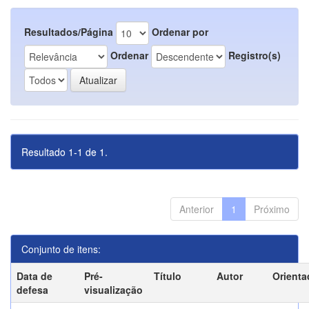
Resultados/Página
Ordenar por
Ordenar
Registro(s)
Resultado 1-1 de 1.
Anterior
1
Próximo
Conjunto de itens:
Data de
Pré-
Título
Autor
Orienta
defesa
visualização