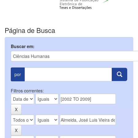
Página de Busca
Buscar em:
por
Filtros correntes: