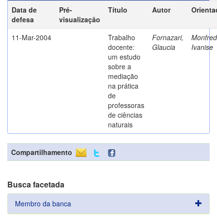
Data de
Pré-
Título
Autor
Orienta
defesa
visualização
11-Mar-2004
Trabalho
Fornazari,
Monfredi
docente:
Glaucia
Ivanise
um estudo
sobre a
mediação
na prática
de
professoras
de ciências
naturais
Compartilhamento
Busca facetada
Membro da banca