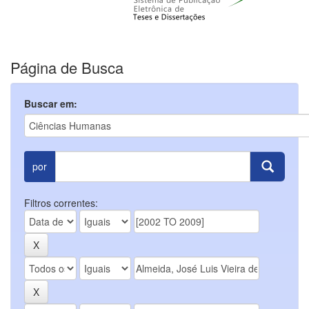
Página de Busca
Buscar em:
por
Filtros correntes: