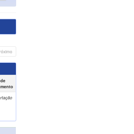
róximo
 de
umento
ertação