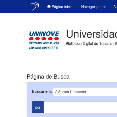
Página inicial
Navegar por
A
Skip
navigation
Universida
Biblioteca Digital de Teses e D
Página de Busca
Buscar em:
por