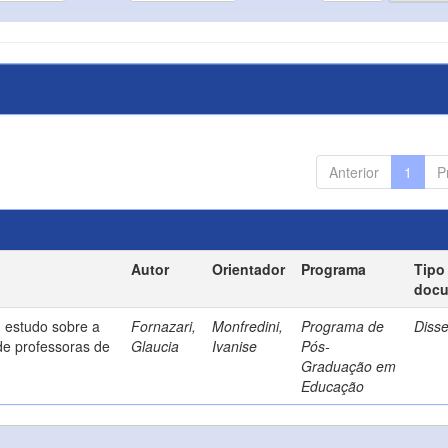
Anterior
1
P
Autor
Orientador
Programa
Tipo
doc
 estudo sobre a
Fornazari,
Monfredini,
Programa de
Diss
de professoras de
Glaucia
Ivanise
Pós-
Graduação em
Educação