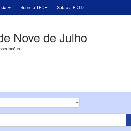
juda
Sobre o TEDE
Sobre a BDTD
de Nove de Julho
issertações