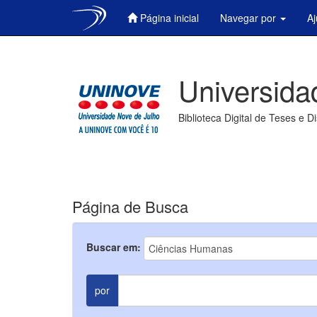
Página inicial
Navegar por
A
Skip
navigation
Universida
Biblioteca Digital de Teses e D
Página de Busca
Buscar em:
por