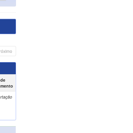
róximo
 de
umento
ertação