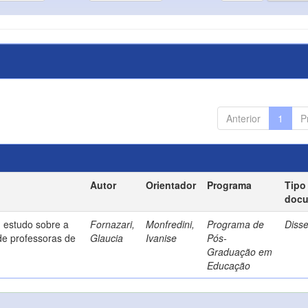
Anterior
1
P
Autor
Orientador
Programa
Tipo
doc
 estudo sobre a
Fornazari,
Monfredini,
Programa de
Diss
de professoras de
Glaucia
Ivanise
Pós-
Graduação em
Educação