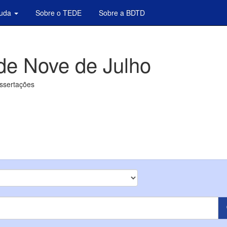
juda
Sobre o TEDE
Sobre a BDTD
de Nove de Julho
issertações