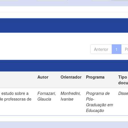
Anterior
1
P
Autor
Orientador
Programa
Tipo
doc
 estudo sobre a
Fornazari,
Monfredini,
Programa de
Diss
de professoras de
Glaucia
Ivanise
Pós-
Graduação em
Educação