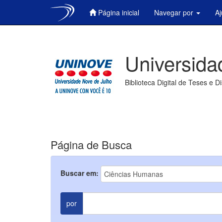
Página inicial
Navegar por
A
Skip
navigation
Universida
Biblioteca Digital de Teses e D
Página de Busca
Buscar em:
por