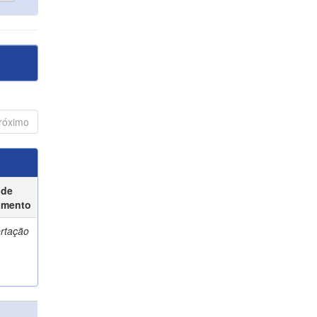
róximo
 de
umento
ertação