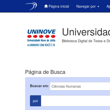
Página inicial
Navegar por
A
Skip
navigation
Universida
Biblioteca Digital de Teses e D
Página de Busca
Buscar em:
por