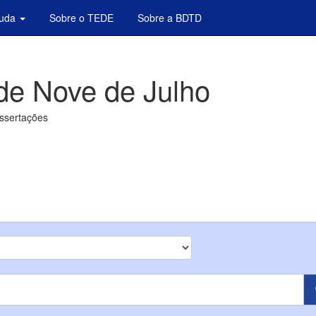
juda
Sobre o TEDE
Sobre a BDTD
de Nove de Julho
issertações