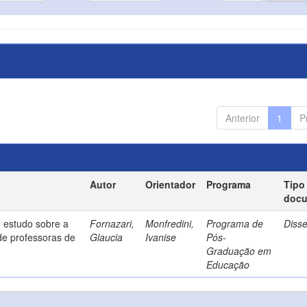
Anterior
1
P
Autor
Orientador
Programa
Tipo
doc
 estudo sobre a
Fornazari,
Monfredini,
Programa de
Diss
de professoras de
Glaucia
Ivanise
Pós-
Graduação em
Educação