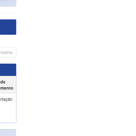
róximo
 de
umento
ertação