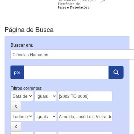
Página de Busca
Buscar em:
por
Filtros correntes: