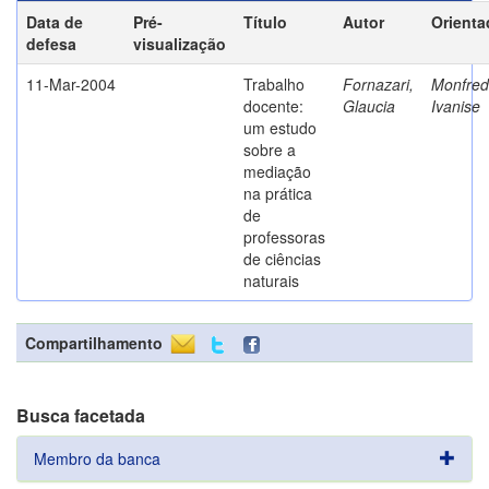
Data de
Pré-
Título
Autor
Orienta
defesa
visualização
11-Mar-2004
Trabalho
Fornazari,
Monfredi
docente:
Glaucia
Ivanise
um estudo
sobre a
mediação
na prática
de
professoras
de ciências
naturais
Compartilhamento
Busca facetada
Membro da banca