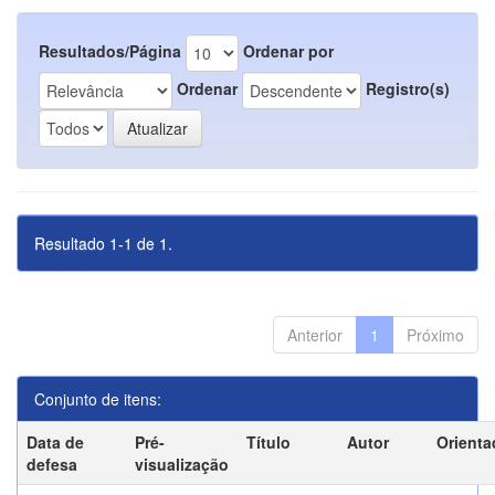
Resultados/Página
Ordenar por
Ordenar
Registro(s)
Resultado 1-1 de 1.
Anterior
1
Próximo
Conjunto de itens:
Data de
Pré-
Título
Autor
Orienta
defesa
visualização