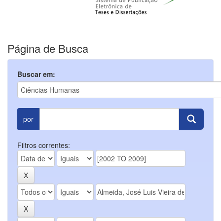
Página de Busca
Buscar em:
por
Filtros correntes: