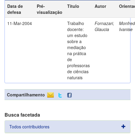
Data de
Pré-
Título
Autor
Orienta
defesa
visualização
11-Mar-2004
Trabalho
Fornazari,
Monfredi
docente:
Glaucia
Ivanise
um estudo
sobre a
mediação
na prática
de
professoras
de ciências
naturais
Compartilhamento
Busca facetada
Todos contribuidores