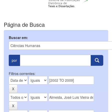
Página de Busca
Buscar em:
por
Filtros correntes: