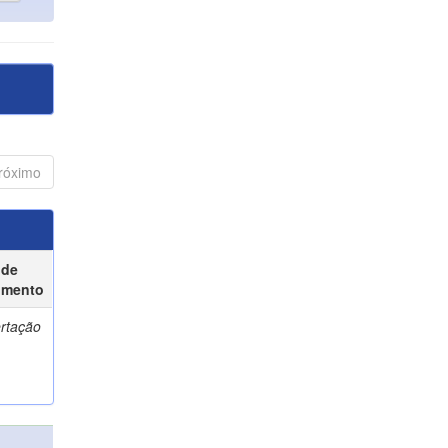
róximo
 de
umento
ertação