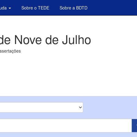
juda
Sobre o TEDE
Sobre a BDTD
de Nove de Julho
issertações