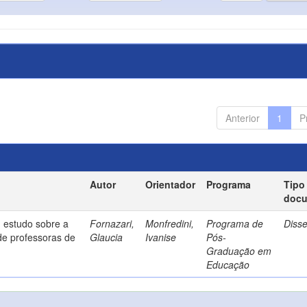
Anterior
1
P
Autor
Orientador
Programa
Tipo
doc
 estudo sobre a
Fornazari,
Monfredini,
Programa de
Diss
de professoras de
Glaucia
Ivanise
Pós-
Graduação em
Educação