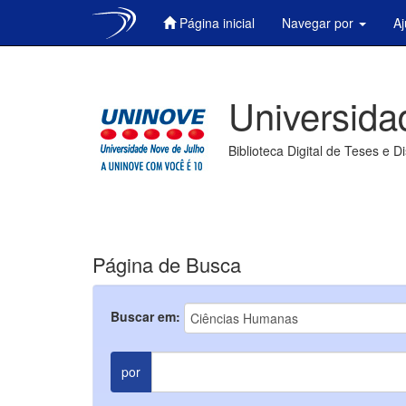
Página inicial
Navegar por
A
Skip
navigation
Universida
Biblioteca Digital de Teses e D
Página de Busca
Buscar em:
por