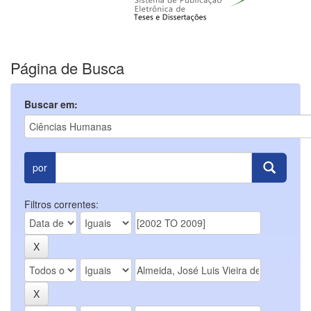
Página de Busca
Buscar em:
por
Filtros correntes: