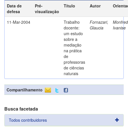
Data de
Pré-
Título
Autor
Orienta
defesa
visualização
11-Mar-2004
Trabalho
Fornazari,
Monfredi
docente:
Glaucia
Ivanise
um estudo
sobre a
mediação
na prática
de
professoras
de ciências
naturais
Compartilhamento
Busca facetada
Todos contribuidores