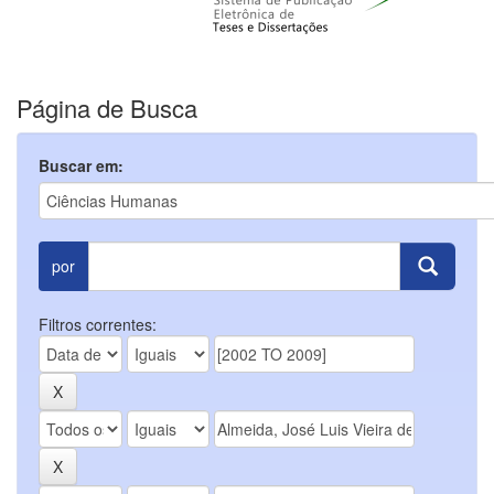
Página de Busca
Buscar em:
por
Filtros correntes: