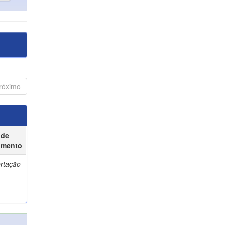
róximo
 de
umento
ertação