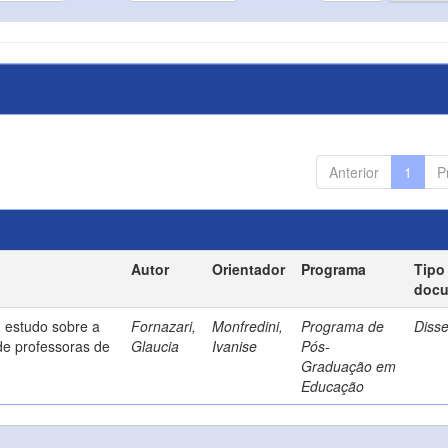
Anterior
1
P
Autor
Orientador
Programa
Tipo
doc
 estudo sobre a
Fornazari,
Monfredini,
Programa de
Diss
de professoras de
Glaucia
Ivanise
Pós-
Graduação em
Educação