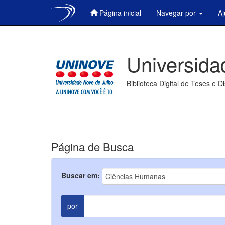
Página inicial
Navegar por
A
Skip
navigation
Universida
Biblioteca Digital de Teses e D
Página de Busca
Buscar em:
por