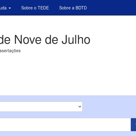
juda
Sobre o TEDE
Sobre a BDTD
de Nove de Julho
issertações