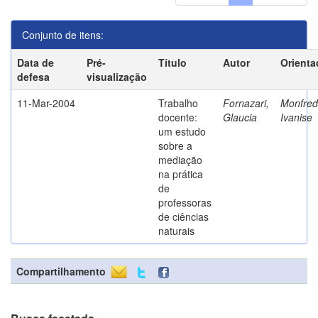
Conjunto de itens:
Data de
Pré-
Título
Autor
Orienta
defesa
visualização
11-Mar-2004
Trabalho
Fornazari,
Monfredi
docente:
Glaucia
Ivanise
um estudo
sobre a
mediação
na prática
de
professoras
de ciências
naturais
Compartilhamento