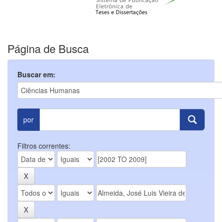
Página de Busca
Buscar em:
por
Filtros correntes: