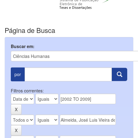
Página de Busca
Buscar em:
por
Filtros correntes: