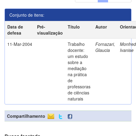
Conjunto de itens:
Data de
Pré-
Título
Autor
Orienta
defesa
visualização
11-Mar-2004
Trabalho
Fornazari,
Monfredi
docente:
Glaucia
Ivanise
um estudo
sobre a
mediação
na prática
de
professoras
de ciências
naturais
Compartilhamento