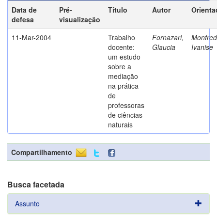
Data de
Pré-
Título
Autor
Orienta
defesa
visualização
11-Mar-2004
Trabalho
Fornazari,
Monfredi
docente:
Glaucia
Ivanise
um estudo
sobre a
mediação
na prática
de
professoras
de ciências
naturais
Compartilhamento
Busca facetada
Assunto