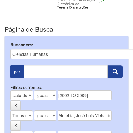
Página de Busca
Buscar em:
por
Filtros correntes: