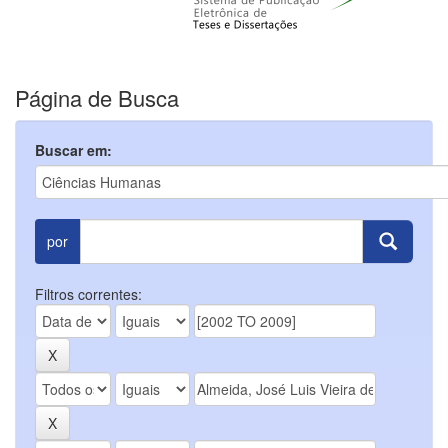
Página de Busca
Buscar em:
por
Filtros correntes: