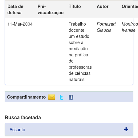
Data de
Pré-
Título
Autor
Orienta
defesa
visualização
11-Mar-2004
Trabalho
Fornazari,
Monfredi
docente:
Glaucia
Ivanise
um estudo
sobre a
mediação
na prática
de
professoras
de ciências
naturais
Compartilhamento
Busca facetada
Assunto