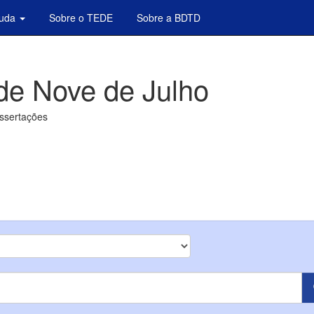
juda
Sobre o TEDE
Sobre a BDTD
de Nove de Julho
issertações