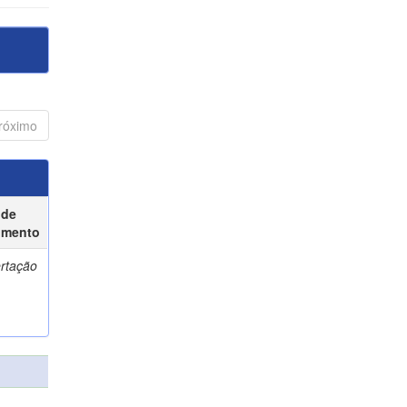
róximo
 de
umento
ertação