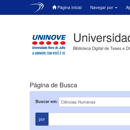
Página inicial
Navegar por
A
Skip
navigation
Universida
Biblioteca Digital de Teses e D
Página de Busca
Buscar em:
por