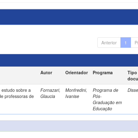
Anterior
1
P
Autor
Orientador
Programa
Tipo
doc
 estudo sobre a
Fornazari,
Monfredini,
Programa de
Diss
de professoras de
Glaucia
Ivanise
Pós-
Graduação em
Educação