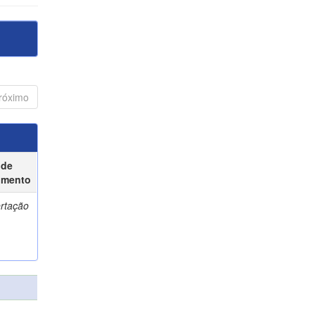
róximo
 de
umento
ertação