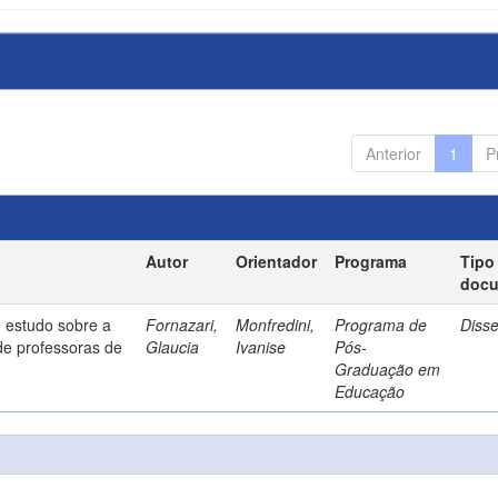
Anterior
1
P
Autor
Orientador
Programa
Tipo
doc
 estudo sobre a
Fornazari,
Monfredini,
Programa de
Diss
de professoras de
Glaucia
Ivanise
Pós-
Graduação em
Educação