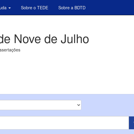
juda
Sobre o TEDE
Sobre a BDTD
de Nove de Julho
issertações