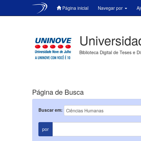
Página inicial
Navegar por
A
Skip
navigation
Universida
Biblioteca Digital de Teses e D
Página de Busca
Buscar em:
por