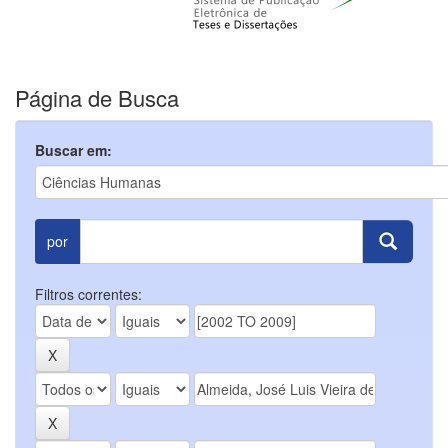
Página de Busca
Buscar em:
por
Filtros correntes: