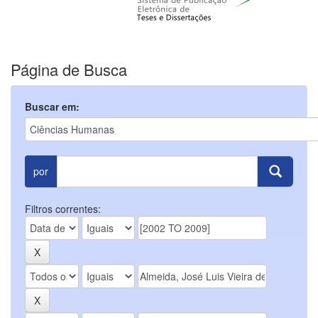
Página de Busca
Buscar em:
por
Filtros correntes: