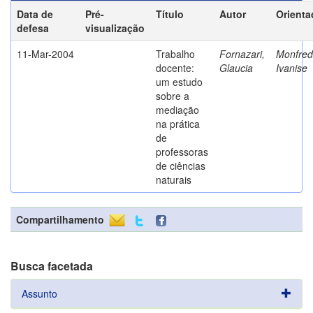
Data de
Pré-
Título
Autor
Orienta
defesa
visualização
11-Mar-2004
Trabalho
Fornazari,
Monfredi
docente:
Glaucia
Ivanise
um estudo
sobre a
mediação
na prática
de
professoras
de ciências
naturais
Compartilhamento
Busca facetada
Assunto