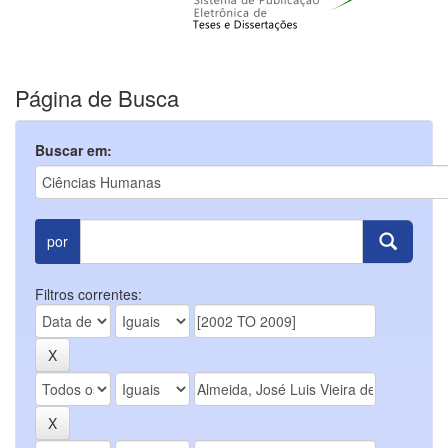
Página de Busca
Buscar em:
por
Filtros correntes: