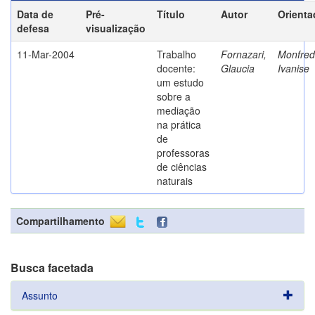
Data de
Pré-
Título
Autor
Orienta
defesa
visualização
11-Mar-2004
Trabalho
Fornazari,
Monfredi
docente:
Glaucia
Ivanise
um estudo
sobre a
mediação
na prática
de
professoras
de ciências
naturais
Compartilhamento
Busca facetada
Assunto