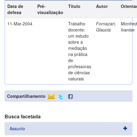
Data de
Pré-
Título
Autor
Orienta
defesa
visualização
11-Mar-2004
Trabalho
Fornazari,
Monfredi
docente:
Glaucia
Ivanise
um estudo
sobre a
mediação
na prática
de
professoras
de ciências
naturais
Compartilhamento
Busca facetada
Assunto