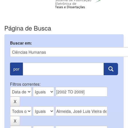
Página de Busca
Buscar em:
por
Filtros correntes: