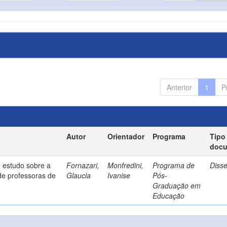
Anterior
1
P
Autor
Orientador
Programa
Tipo
doc
 estudo sobre a
Fornazari,
Monfredini,
Programa de
Diss
de professoras de
Glaucia
Ivanise
Pós-
Graduação em
Educação