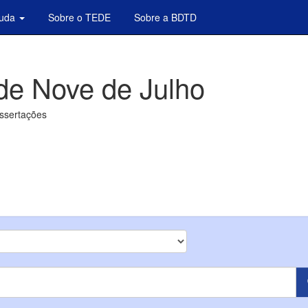
juda
Sobre o TEDE
Sobre a BDTD
de Nove de Julho
issertações