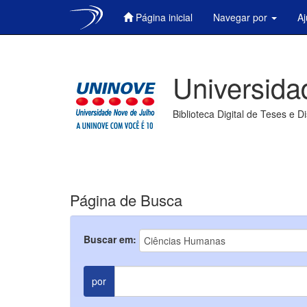
Página inicial
Navegar por
A
Skip
navigation
Universida
Biblioteca Digital de Teses e D
Página de Busca
Buscar em:
por