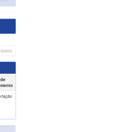
róximo
 de
umento
ertação