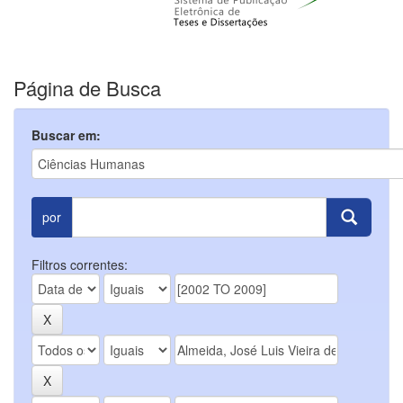
Página de Busca
Buscar em:
por
Filtros correntes: