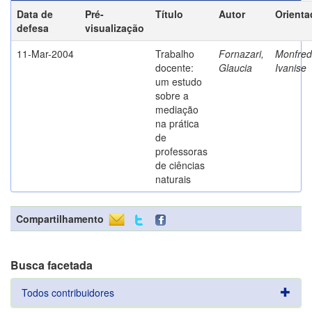
Data de
Pré-
Título
Autor
Orienta
defesa
visualização
11-Mar-2004
Trabalho
Fornazari,
Monfredi
docente:
Glaucia
Ivanise
um estudo
sobre a
mediação
na prática
de
professoras
de ciências
naturais
Compartilhamento
Busca facetada
Todos contribuidores