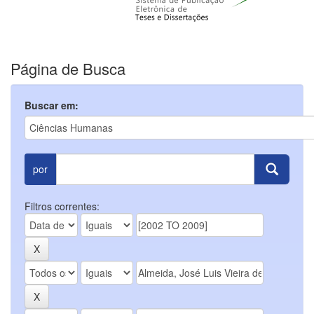
Página de Busca
Buscar em:
por
Filtros correntes: