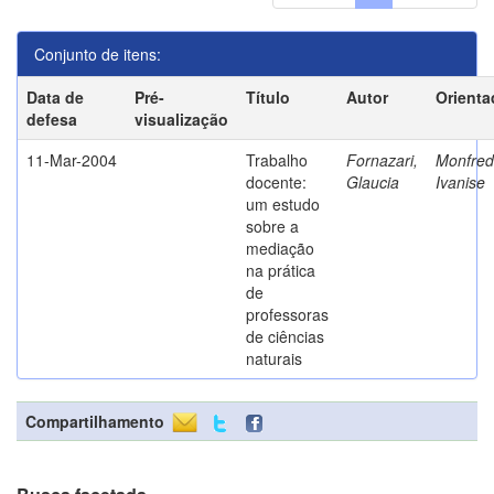
Conjunto de itens:
Data de
Pré-
Título
Autor
Orienta
defesa
visualização
11-Mar-2004
Trabalho
Fornazari,
Monfredi
docente:
Glaucia
Ivanise
um estudo
sobre a
mediação
na prática
de
professoras
de ciências
naturais
Compartilhamento