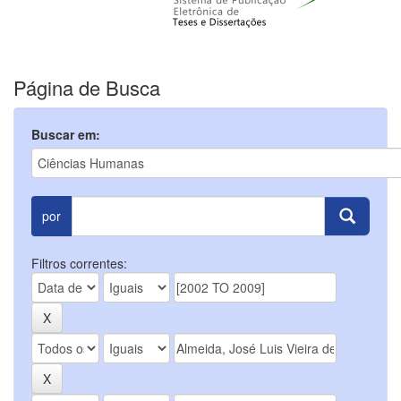
Página de Busca
Buscar em:
por
Filtros correntes: