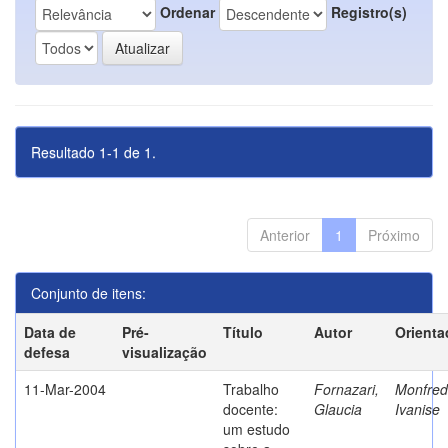
Ordenar
Registro(s)
Resultado 1-1 de 1.
Anterior
1
Próximo
Conjunto de itens:
Data de
Pré-
Título
Autor
Orienta
defesa
visualização
11-Mar-2004
Trabalho
Fornazari,
Monfredi
docente:
Glaucia
Ivanise
um estudo