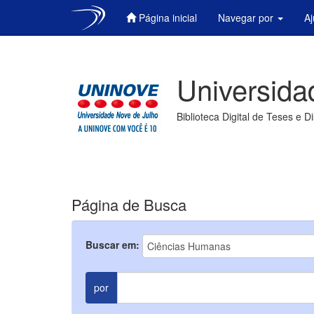
Página inicial
Navegar por
A
Skip
navigation
Universida
Biblioteca Digital de Teses e D
Página de Busca
Buscar em:
por