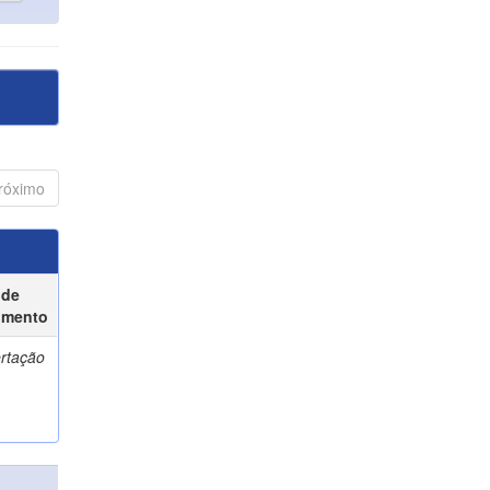
róximo
 de
umento
ertação