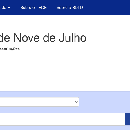
juda
Sobre o TEDE
Sobre a BDTD
de Nove de Julho
issertações