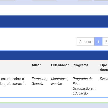
Anterior
1
P
Autor
Orientador
Programa
Tipo
doc
 estudo sobre a
Fornazari,
Monfredini,
Programa de
Diss
de professoras de
Glaucia
Ivanise
Pós-
Graduação em
Educação