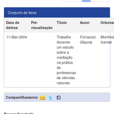
Conjunto de itens:
Data de
Pré-
Título
Autor
Orienta
defesa
visualização
11-Mar-2004
Trabalho
Fornazari,
Monfredi
docente:
Glaucia
Ivanise
um estudo
sobre a
mediação
na prática
de
professoras
de ciências
naturais
Compartilhamento