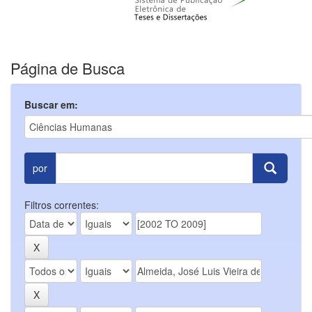
Página de Busca
Buscar em:
por
Filtros correntes: