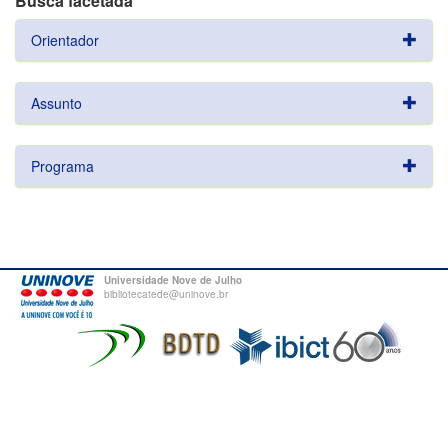
Busca facetada
Orientador
Assunto
Programa
Universidade Nove de Julho
bibliotecatede@uninove.br