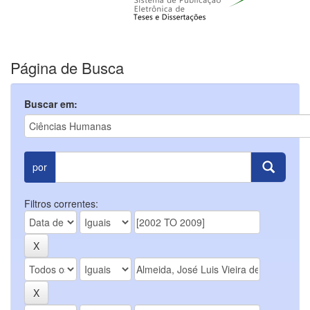
Página de Busca
Buscar em:
por
Filtros correntes: