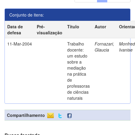
Conjunto de itens:
Data de
Pré-
Título
Autor
Orienta
defesa
visualização
11-Mar-2004
Trabalho
Fornazari,
Monfredi
docente:
Glaucia
Ivanise
um estudo
sobre a
mediação
na prática
de
professoras
de ciências
naturais
Compartilhamento