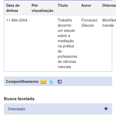
Data de
Pré-
Título
Autor
Orienta
defesa
visualização
11-Mar-2004
Trabalho
Fornazari,
Monfredi
docente:
Glaucia
Ivanise
um estudo
sobre a
mediação
na prática
de
professoras
de ciências
naturais
Compartilhamento
Busca facetada
Orientador