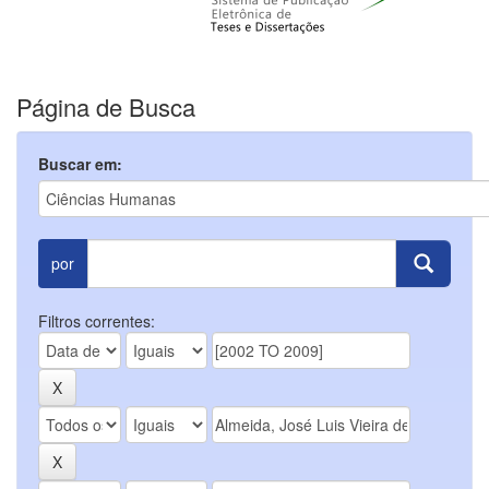
Página de Busca
Buscar em:
por
Filtros correntes: