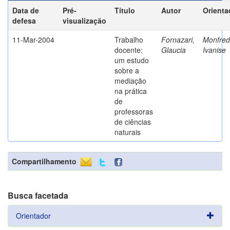
Data de
Pré-
Título
Autor
Orienta
defesa
visualização
11-Mar-2004
Trabalho
Fornazari,
Monfredi
docente:
Glaucia
Ivanise
um estudo
sobre a
mediação
na prática
de
professoras
de ciências
naturais
Compartilhamento
Busca facetada
Orientador