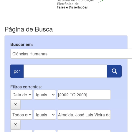
Página de Busca
Buscar em:
por
Filtros correntes: