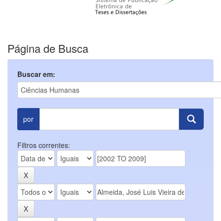
Página de Busca
Buscar em:
por
Filtros correntes: