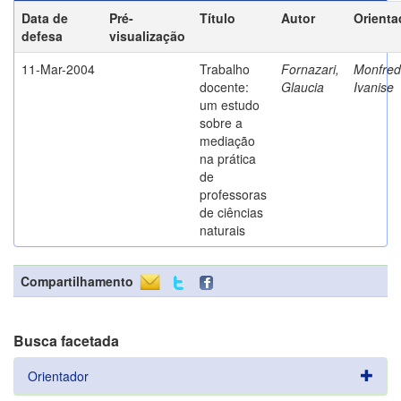
Data de
Pré-
Título
Autor
Orienta
defesa
visualização
11-Mar-2004
Trabalho
Fornazari,
Monfredi
docente:
Glaucia
Ivanise
um estudo
sobre a
mediação
na prática
de
professoras
de ciências
naturais
Compartilhamento
Busca facetada
Orientador