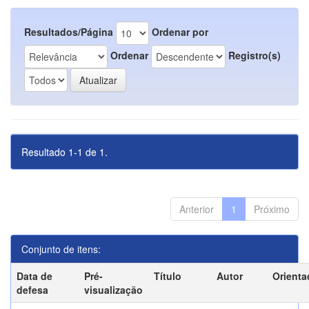
Resultados/Página
Ordenar por
Ordenar
Registro(s)
Resultado 1-1 de 1.
Anterior
1
Próximo
Conjunto de itens:
Data de
Pré-
Título
Autor
Orienta
defesa
visualização