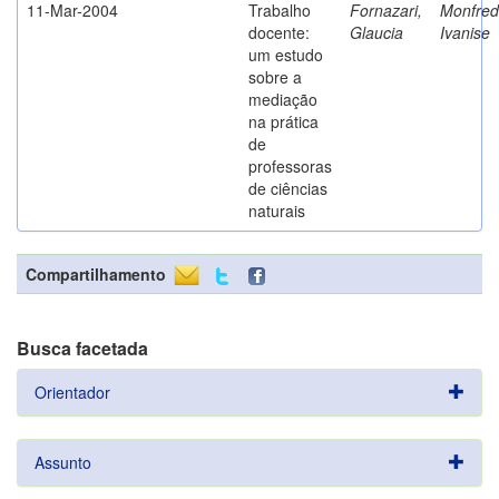
11-Mar-2004
Trabalho
Fornazari,
Monfredi
docente:
Glaucia
Ivanise
um estudo
sobre a
mediação
na prática
de
professoras
de ciências
naturais
Compartilhamento
Busca facetada
Orientador
Assunto