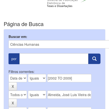
Página de Busca
Buscar em:
por
Filtros correntes: