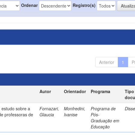
Ordenar
Registro(s)
Anterior
1
P
Autor
Orientador
Programa
Tipo
doc
 estudo sobre a
Fornazari,
Monfredini,
Programa de
Diss
de professoras de
Glaucia
Ivanise
Pós-
Graduação em
Educação