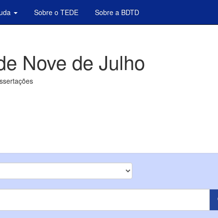
juda
Sobre o TEDE
Sobre a BDTD
de Nove de Julho
issertações