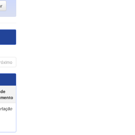
róximo
 de
umento
ertação