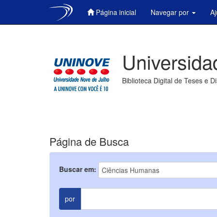
Página inicial
Navegar por
A
Skip
navigation
Universida
Biblioteca Digital de Teses e D
Página de Busca
Buscar em:
por