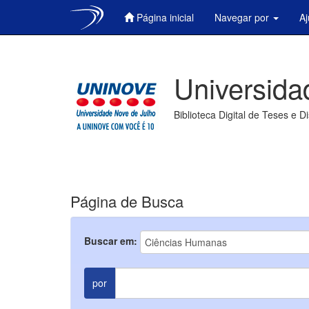
Página inicial
Navegar por
A
Skip
navigation
Universida
Biblioteca Digital de Teses e D
Página de Busca
Buscar em:
por