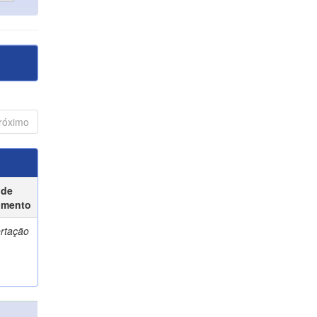
róximo
 de
umento
ertação