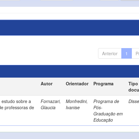
Anterior
1
P
Autor
Orientador
Programa
Tipo
doc
 estudo sobre a
Fornazari,
Monfredini,
Programa de
Diss
de professoras de
Glaucia
Ivanise
Pós-
Graduação em
Educação