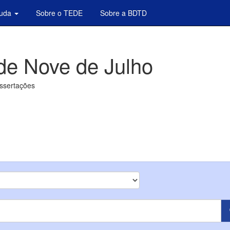
juda
Sobre o TEDE
Sobre a BDTD
de Nove de Julho
issertações