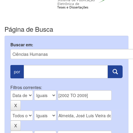
Página de Busca
Buscar em:
por
Filtros correntes: