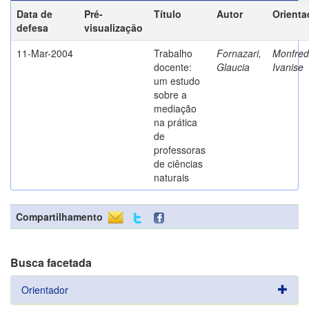
Data de
Pré-
Título
Autor
Orienta
defesa
visualização
11-Mar-2004
Trabalho
Fornazari,
Monfredi
docente:
Glaucia
Ivanise
um estudo
sobre a
mediação
na prática
de
professoras
de ciências
naturais
Compartilhamento
Busca facetada
Orientador