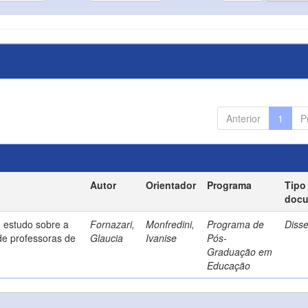
Anterior
1
P
Autor
Orientador
Programa
Tipo
doc
 estudo sobre a
Fornazari,
Monfredini,
Programa de
Diss
de professoras de
Glaucia
Ivanise
Pós-
Graduação em
Educação