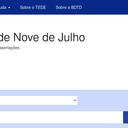
juda
Sobre o TEDE
Sobre a BDTD
de Nove de Julho
issertações