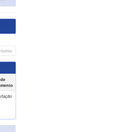
róximo
 de
umento
ertação