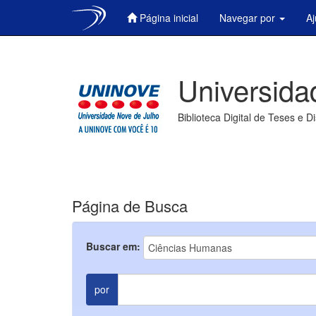
Página inicial
Navegar por
A
Skip
navigation
Universida
Biblioteca Digital de Teses e D
Página de Busca
Buscar em:
por