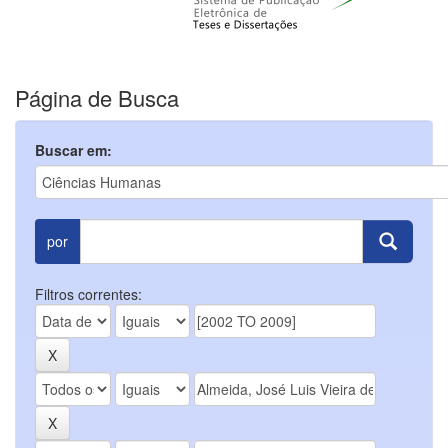
Página de Busca
Buscar em:
por
Filtros correntes: