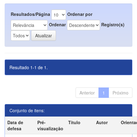
Resultados/Página
Ordenar por
Ordenar
Registro(s)
Resultado 1-1 de 1.
Anterior
1
Próximo
Conjunto de itens:
Data de
Pré-
Título
Autor
Orienta
defesa
visualização