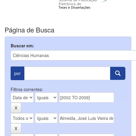
Página de Busca
Buscar em:
por
Filtros correntes: