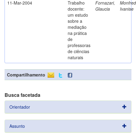
11-Mar-2004
Trabalho
Fornazari,
Monfredi
docente:
Glaucia
Ivanise
um estudo
sobre a
mediação
na prática
de
professoras
de ciências
naturais
Compartilhamento
Busca facetada
Orientador
Assunto