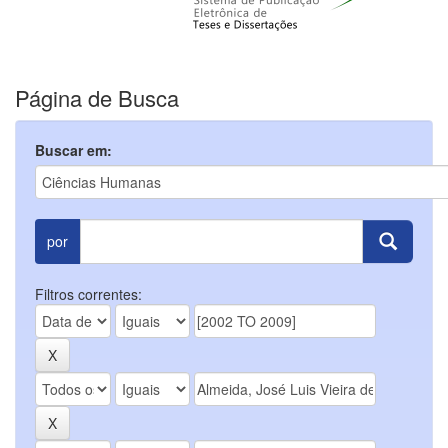
Página de Busca
Buscar em:
por
Filtros correntes: