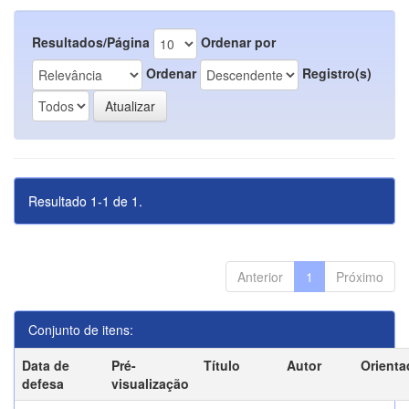
Resultados/Página
Ordenar por
Ordenar
Registro(s)
Resultado 1-1 de 1.
Anterior
1
Próximo
Conjunto de itens:
Data de
Pré-
Título
Autor
Orienta
defesa
visualização