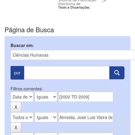
Página de Busca
Buscar em:
por
Filtros correntes: