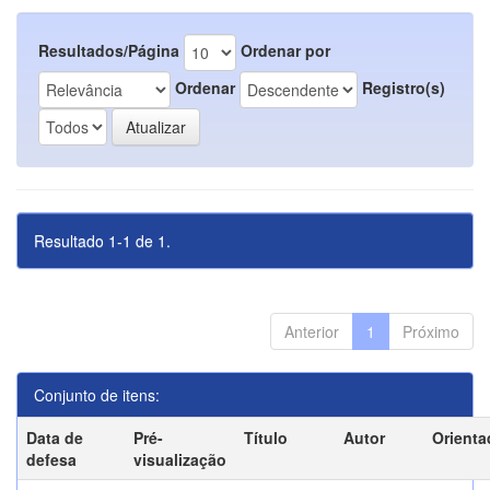
Resultados/Página
Ordenar por
Ordenar
Registro(s)
Resultado 1-1 de 1.
Anterior
1
Próximo
Conjunto de itens:
Data de
Pré-
Título
Autor
Orienta
defesa
visualização