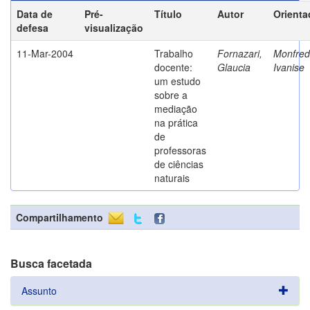
Data de
Pré-
Título
Autor
Orienta
defesa
visualização
11-Mar-2004
Trabalho
Fornazari,
Monfredi
docente:
Glaucia
Ivanise
um estudo
sobre a
mediação
na prática
de
professoras
de ciências
naturais
Compartilhamento
Busca facetada
Assunto