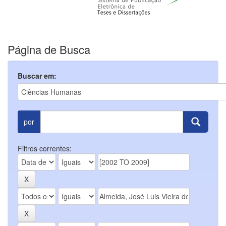
Página de Busca
Buscar em:
por
Filtros correntes: